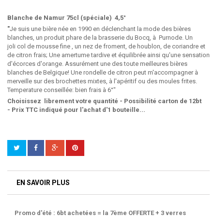
Blanche de Namur 75cl (spéciale) 4,5°
"
Je suis une bière née en 1990 en déclenchant la mode des bières
blanches, un produit phare de la brasserie du Bocq, à Purnode. Un
joli col de mousse fine , un nez de froment, de houblon, de coriandre et
de citron frais; Une amertume tardive et équilibrée ainsi qu'une sensation
d'écorces d'orange. Assurément une des toute meilleures bières
blanches de Belgique! Une rondelle de citron peut m'accompagner à
merveille sur des brochettes mixtes, à l'apéritif ou des moules frites.
Temperature conseillée: bien frais à 6°"
Choisissez librement votre quantité - Possibilité carton de 12bt
- Prix TTC indiqué pour l'achat d'1 bouteille...
EN SAVOIR PLUS
Promo d'été : 6
bt achetées = la 7ème OFFERTE + 3 verres