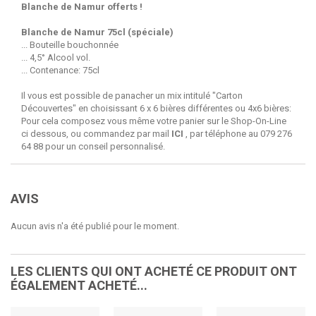
Blanche de Namur offerts !
Blanche de Namur 75cl (spéciale)
... Bouteille bouchonnée
... 4,5° Alcool vol.
... Contenance: 75cl
Il vous est possible de panacher un mix intitulé "Carton
Découvertes" en choisissant 6 x 6 bières différentes ou 4x6 bières:
Pour cela composez vous même votre panier sur le Shop-On-Line
ci dessous, ou commandez par mail
ICI
, par téléphone au 079 276
64 88 pour un conseil personnalisé.
AVIS
Aucun avis n'a été publié pour le moment.
LES CLIENTS QUI ONT ACHETÉ CE PRODUIT ONT
ÉGALEMENT ACHETÉ...