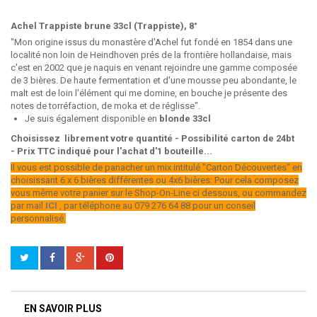
Achel Trappiste brune 33cl (Trappiste), 8°
"Mon origine issus du monastère d'Achel fut fondé en 1854 dans une
localité non loin de Heindhoven prés de la frontière hollandaise, mais
c'est en 2002 que je naquis en venant rejoindre une gamme composée
de 3 bières. De haute fermentation et d'une mousse peu abondante, le
malt est de loin l'élément qui me domine, en bouche je présente des
notes de torréfaction, de moka et de réglisse".
Je suis également disponible en
blonde 33cl
Choisissez librement votre quantité - Possibilité carton de 24bt
- Prix TTC indiqué pour l'achat d'1 bouteille...
Il vous est possible de panacher un mix intitulé "Carton Découvertes" en
choisissant 6 x 6 bières différentes ou 4x6 bières: Pour cela composez
vous même votre panier sur le Shop-On-Line ci dessous, ou commandez
par mail
ICI
, par téléphone au 079 276 64 88 pour un conseil
personnalisé.
EN SAVOIR PLUS