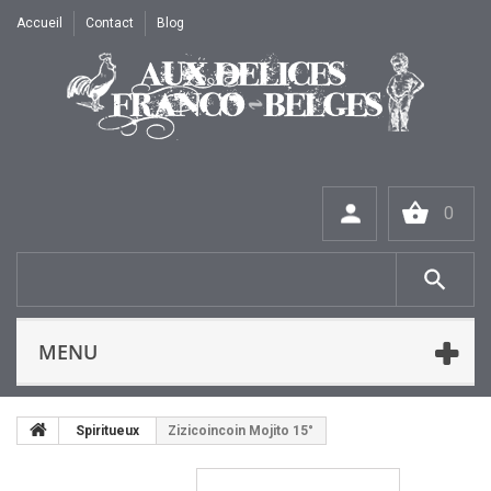
Accueil
Contact
Blog
0
MENU
Spiritueux
Zizicoincoin Mojito 15°