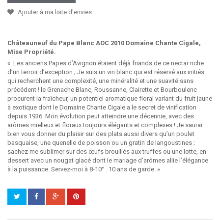
Ajouter à ma liste d'envies
Châteauneuf du Pape Blanc AOC 2010 Domaine Chante Cigale,
Mise Propriété.
« Les anciens Papes d’Avignon étaient déjà friands de ce nectar riche
d’un terroir d’exception ; Je suis un vin blanc qui est réservé aux initiés
qui recherchent une complexité, une minéralité et une suavité sans
précédent ! le Grenache Blanc, Roussanne, Clairette et Bourboulenc
procurent la fraîcheur, un potentiel aromatique floral variant du fruit jaune
à exotique dont le Domaine Chante Cigale a le secret de vinification
depuis 1936. Mon évolution peut atteindre une décennie, avec des
arômes mielleux et floraux toujours élégants et complexes ! Je saurai
bien vous donner du plaisir sur des plats aussi divers qu’un poulet
basquaise, une quenelle de poisson ou un gratin de langoustines ;
sachez me sublimer sur des œufs brouillés aux truffes ou une lotte, en
dessert avec un nougat glacé dont le mariage d’arômes allie l’élégance
à la puissance. Servez-moi à 8-10° . 10 ans de garde. »