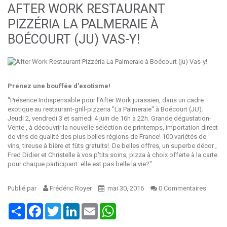
AFTER WORK RESTAURANT
PIZZÉRIA LA PALMERAIE À
BOÉCOURT (JU) VAS-Y!
Prenez une bouffée d'exotisme!
"Présence Indispensable pour l'After Work jurassien, dans un cadre
exotique au restaurant-grill-pizzeria "La Palmeraie" à Boécourt (JU).
Jeudi 2, vendredi 3 et samedi 4 juin de 16h à 22h. Grande dégustation-
Vente , à découvrir la nouvelle séléction de printemps, importation direct
de vins de qualité des plus belles régions de France! 100 variétés de
vins, tireuse à bière et fûts gratuits! De belles offres, un superbe décor ,
Fred Didier et Christelle à vos p'tits soins, pizza à choix offerte à la carte
pour chaque participant: elle est pas belle la vie?"
Publié par
Frédéric Royer
mai 30, 2016
0 Commentaires
Share
Facebook
Twitter
LinkedIn
Email
WhatsApp