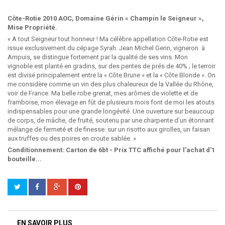
Côte-Rotie 2010 AOC, Domaine Gérin « Champin le Seigneur »,
Mise Propriété.
« A tout Seigneur tout honneur ! Ma célèbre appellation Côte-Rotie est
issue exclusivement du cépage Syrah. Jean Michel Gerin, vigneron à
Ampuis, se distingue fortement par la qualité de ses vins. Mon
vignoble est planté en gradins, sur des pentes de prés de 40% ; le terroir
est divisé principalement entre la « Côte Brune » et la « Côte Blonde ». On
me considère comme un vin des plus chaleureux de la Vallée du Rhône,
voir de France. Ma belle robe grenat, mes arômes de violette et de
framboise, mon élevage en fût de plusieurs mois font de moi les atouts
indispensables pour une grande longévité. Une ouverture sur beaucoup
de corps, de mâche, de fruité, soutenu par une charpente d’un étonnant
mélange de fermeté et de finesse: sur un risotto aux girolles, un faisan
aux truffes ou des poires en croute sablée. »
Conditionnement: Carton de 6bt - Prix TTC affiché pour l'achat d'1
bouteille...
EN SAVOIR PLUS