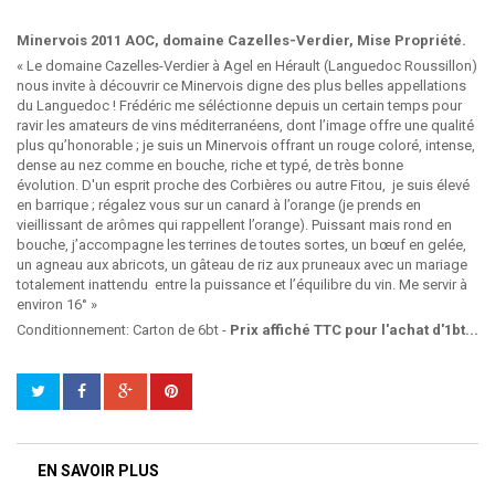
Minervois 2011 AOC, domaine Cazelles-Verdier, Mise Propriété.
« Le domaine Cazelles-Verdier à Agel en Hérault (Languedoc Roussillon)
nous invite à découvrir ce Minervois digne des plus belles appellations
du Languedoc ! Frédéric me séléctionne depuis un certain temps pour
ravir les amateurs de vins méditerranéens, dont l’image offre une qualité
plus qu’honorable ; je suis un Minervois offrant un rouge coloré, intense,
dense au nez comme en bouche, riche et typé, de très bonne
évolution. D'un esprit proche des Corbières ou autre Fitou, je suis élevé
en barrique ; régalez vous sur un canard à l’orange (je prends en
vieillissant de arômes qui rappellent l’orange). Puissant mais rond en
bouche, j’accompagne les terrines de toutes sortes, un bœuf en gelée,
un agneau aux abricots, un gâteau de riz aux pruneaux avec un mariage
totalement inattendu entre la puissance et l’équilibre du vin. Me servir à
environ 16° »
Conditionnement: Carton de 6bt -
Prix affiché TTC pour l'achat d'1bt...
EN SAVOIR PLUS